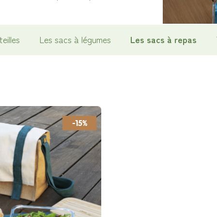
eilles
Les sacs à légumes
Les sacs à repas
-15%