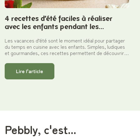
4 recettes d’été faciles à réaliser
avec les enfants pendant les
vacances
Les vacances d’été sont le moment idéal pour partager
du temps en cuisine avec les enfants. Simples, ludiques
et gourmandes, ces recettes permettent de découvrir la
cuisine tout en s’amusant. Grâce à des contenants en
verre pratiques pour cuire et conserver, chaque
Lire l'article
préparation devient une activité facile à organiser, du
goûter au repas complet.
Pebbly, c'est...