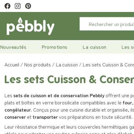
raison offerte
à partir de 29€
Nouveautés
Promotions
La cuisson
Les s
Accueil
Nos produits
La cuisson
Les sets Cuisson & Con
Les sets Cuisson & Conse
Les
sets de cuisson et de conservation Pebbly
offrent une p
plats et boîtes en verre borosilicate compatibles avec le
four
,
congélateur
. Conçus pour une cuisine durable et organisée, 
conserver
et
transporter
vos préparations en toute sécurité.
Leur résistance thermique et leurs couvercles hermétiques ga
idéale pour adopter une routine culinaire saine et zéro déchet.