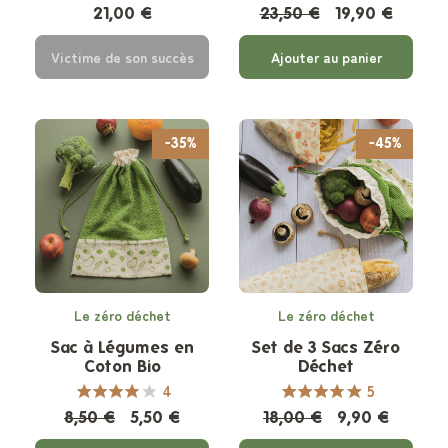
21,00 €
23,50 €
19,90 €
Victime de son succès
Ajouter au panier
-35%
-45%
Le zéro déchet
Le zéro déchet
Sac à Légumes en
Set de 3 Sacs Zéro
Coton Bio
Déchet
4
5
8,50 €
5,50 €
18,00 €
9,90 €