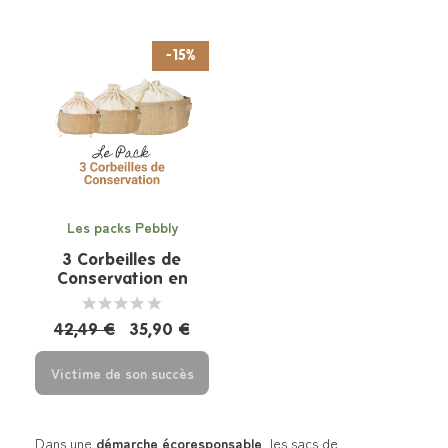
-15%
Les packs Pebbly
3 Corbeilles de
Conservation en
coton bio
42,49 €
35,90 €
Victime de son succès
Dans une
démarche écoresponsable
, les sacs de