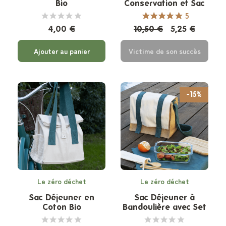
Bio
Conservation et Sac
Amovible en Coton
5
Bio
4,00 €
10,50 €
5,25 €
Ajouter au panier
Victime de son succès
-15%
Le zéro déchet
Le zéro déchet
Sac Déjeuner en
Sac Déjeuner à
Coton Bio
Bandoulière avec Set
de Table