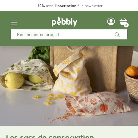
-10%
avec
l'
inscription
à la newsletter
0
Les sacs de conservation