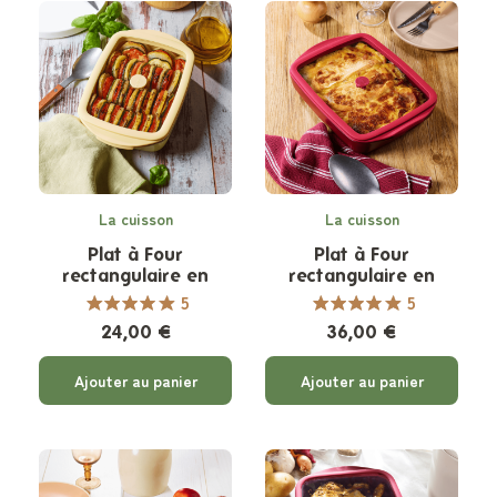
La cuisson
La cuisson
Plat à Four
Plat à Four
rectangulaire en
rectangulaire en
Verre et son
Verre et son
5
5
couvercle - 0,8 litres -
couvercle - 1,6 litres -
24,00 €
36,00 €
2 coloris
2 coloris
Ajouter au panier
Ajouter au panier