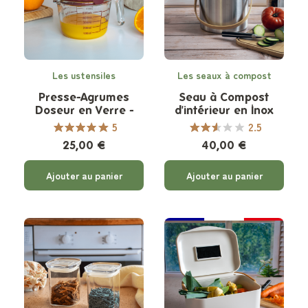
Les ustensiles
Les seaux à compost
Presse-Agrumes
Seau à Compost
Doseur en Verre -
d'intérieur en Inox
500 ml
avec Filtre Anti-
5
2.5
Odeurs - 3,5 L
25,00 €
40,00 €
Ajouter au panier
Ajouter au panier