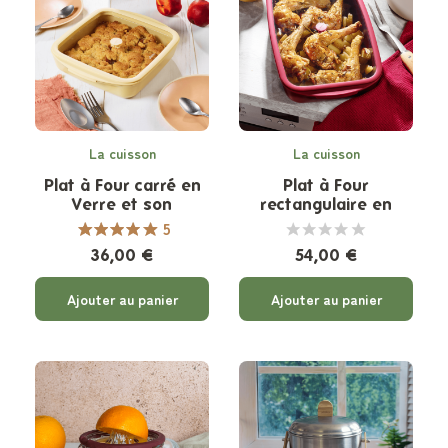
La cuisson
La cuisson
Plat à Four carré en
Plat à Four
Verre et son
rectangulaire en
couvercle - 1,6 litres -
Verre et son
5
2 coloris
couvercle - 3,6 litres -
36,00 €
54,00 €
2 coloris
Ajouter au panier
Ajouter au panier