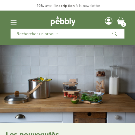
-10%
avec
l'
inscription
à la newsletter
0
Les nouveautés