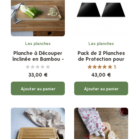
Les planches
Les planches
Planche à Découper
Pack de 2 Planches
Inclinée en Bambou -
de Protection pour
Liseré Crème
Plaque de Cuisson -
5
Demi format
33,00 €
43,00 €
Ajouter au panier
Ajouter au panier