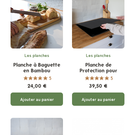
Les planches
Les planches
Planche à Baguette
Planche de
en Bambou
Protection pour
Plaque de Cuisson -
5
5
Plein format
24,00 €
39,50 €
Ajouter au panier
Ajouter au panier