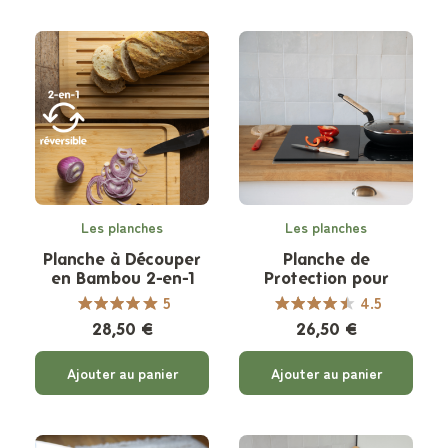
Les planches
Les planches
Planche à Découper
Planche de
en Bambou 2-en-1
Protection pour
réversible
Plaque de Cuisson -
5
4.5
Demi format
28,50 €
26,50 €
Ajouter au panier
Ajouter au panier