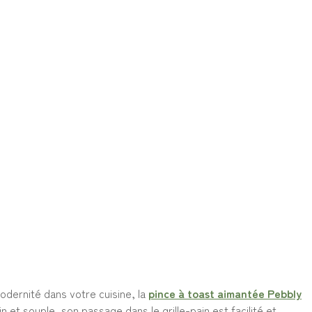
modernité dans votre cuisine, la
pince à toast aimantée Pebbly
et souple, son passage dans le grille-pain est facilité et