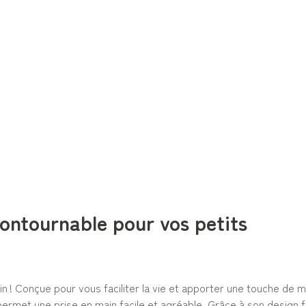
ncontournable pour vos petits
ain ! Conçue pour vous faciliter la vie et apporter une touche de 
met une prise en main facile et agréable. Grâce à son design fin 