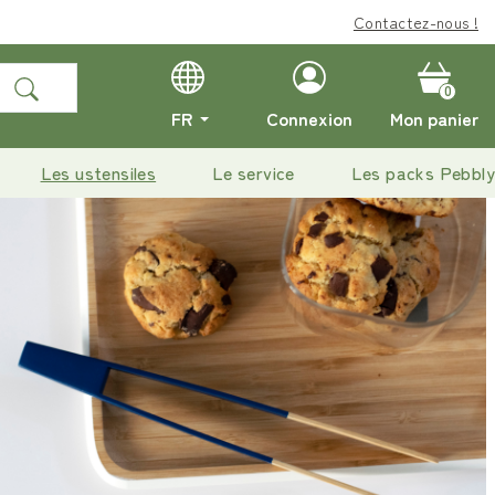
Bénéficiez de la
Contactez-nous !
livraison of
0
FR
Connexion
Mon panier
Les ustensiles
Le service
Les packs Pebbly