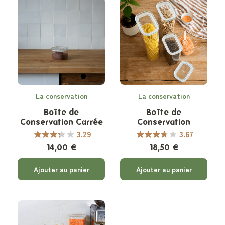
La conservation
La conservation
Boîte de
Boîte de
Conservation Carrée
Conservation
en Verre
Rectangulaire en
3.29
3.67
Verre
14,00 €
18,50 €
Ajouter au panier
Ajouter au panier