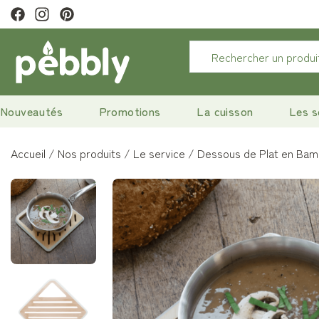
tter pour profiter de 10% de remise.
Nouveautés
Promotions
La cuisson
Les s
Accueil
Nos produits
Le service
Dessous de Plat en Ba