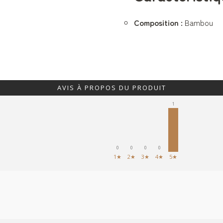
Composition :
Bambou
AVIS À PROPOS DU PRODUIT
1
0
0
0
0
1★
2★
3★
4★
5★