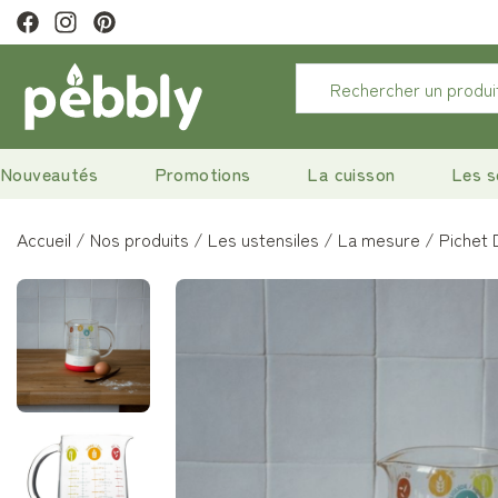
tter pour profiter de 10% de remise.
Nouveautés
Promotions
La cuisson
Les s
Accueil
Nos produits
Les ustensiles
La mesure
Pichet 