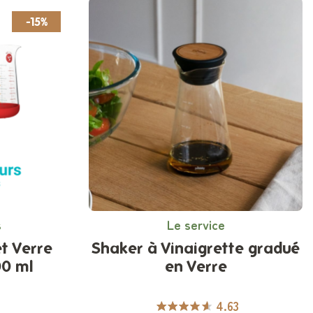
-15%
s
Le service
et Verre
Shaker à Vinaigrette gradué
00 ml
en Verre
4.63