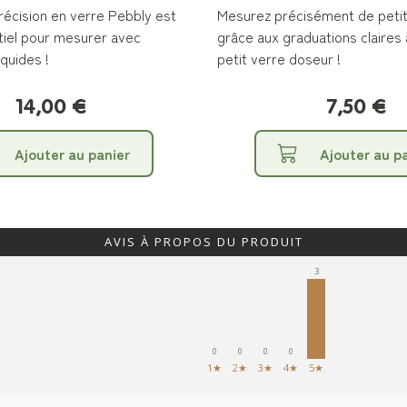
récision en verre Pebbly est
Mesurez précisément de petit
ntiel pour mesurer avec
grâce aux graduations claires à
iquides !
petit verre doseur !
14,00 €
7,50 €
Ajouter au panier
Ajouter au p
AVIS À PROPOS DU PRODUIT
3
0
0
0
0
1★
2★
3★
4★
5★