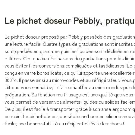
Le pichet doseur Pebbly, pratiqu
Le pichet doseur proposé par Pebbly possède des graduations
une lecture facile. Quatre types de graduations sont inscrites : l
sont gradués en grammes puis les liquides sont déclinés en millil
et litres. Ces quatre déclinaisons de graduations pour les liquid
vous évitent les conversions compliquées et fastidieuses. Le
conçu en verre borosilicate, ce qui lui apporte une excellente r
300°c. Il passe ainsi au micro-ondes et au réfrigérateur. Vous
lait que vous souhaitez, le faire chauffer au micro-ondes puis 
préparation. Sa fonction multi-usage est une qualité que vous
vous permet de verser vos aliments liquides ou solides facileme
De plus, il est facile à transporter grâce à son anse ergonomi
en main. Le pichet doseur possède une base en silicone amovib
facile, une bonne stabilité au récipient et évite les chocs !