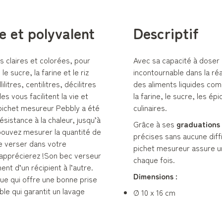
e et polyvalent
Descriptif
 claires et colorées, pour
Avec sa capacité à doser p
e sucre, la farine et le riz
incontournable dans la ré
itres, centilitres, décilitres
des aliments liquides comm
es vous facilitent la vie et
la farine, le sucre, les 
 pichet mesureur Pebbly a été
culinaires.
ésistance à la chaleur, jusqu’à
Grâce à ses
graduations c
 pouvez mesurer la quantité de
précises sans aucune diffi
le verser dans votre
pichet mesureur assure un
 apprécierez !Son bec verseur
chaque fois.
nt d’un récipient à l’autre.
Dimensions :
que qui offre une bonne prise
le qui garantit un lavage
Ø 10 x 16 cm