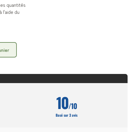
es quantités
 l'aide du
anier
10
/10
Basé sur 3 avis