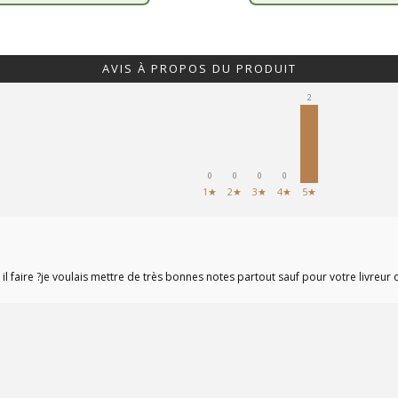
AVIS À PROPOS DU PRODUIT
2
0
0
0
0
1★
2★
3★
4★
5★
 il faire ?je voulais mettre de très bonnes notes partout sauf pour votre livreur