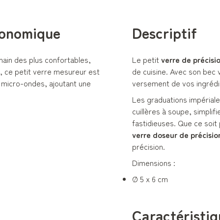
gonomique
Descriptif
ain des plus confortables,
Le petit
verre de précisi
e, ce petit verre mesureur est
de cuisine. Avec son bec v
u micro-ondes, ajoutant une
versement de vos ingrédie
Les graduations impériales
cuillères à soupe, simpli
fastidieuses. Que ce soit 
verre doseur de précisio
précision.
Dimensions :
Ø 5 x 6 cm
Caractéristiq