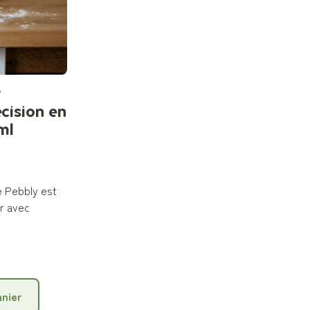
s
cision en
ml
e Pebbly est
er avec
anier