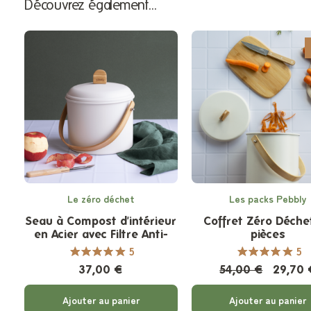
Découvrez également…
Le zéro déchet
Les packs Pebbly
Seau à Compost d'intérieur
Coffret Zéro Déchet
en Acier avec Filtre Anti-
pièces
Odeurs - 3,5 L
5
5
37,00 €
54,00 €
29,70 
Ajouter au panier
Ajouter au panier