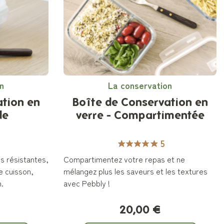
n
La conservation
ation en
Boîte de Conservation en
de
verre - Compartimentée
5
is résistantes,
Compartimentez votre repas et ne
e cuisson,
mélangez plus les saveurs et les textures
n.
avec Pebbly !
20,00 €