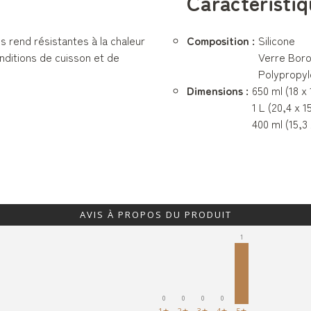
Caractéristiq
es rend résistantes à la chaleur
Composition :
Silicone
onditions de cuisson et de
Verre Boro
Polypropy
Dimensions :
650 ml (18 x
1 L (20,4 x 1
400 ml (15,3 
AVIS À PROPOS DU PRODUIT
1
0
0
0
0
1★
2★
3★
4★
5★