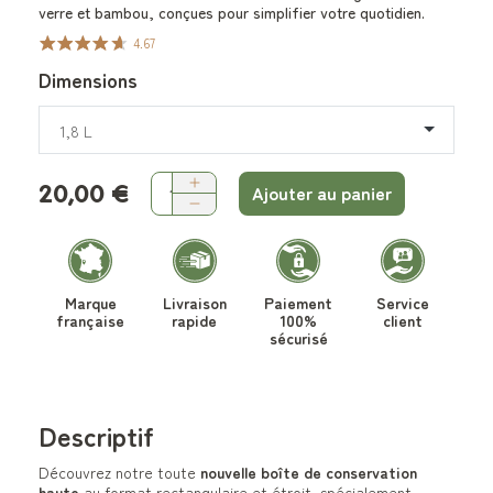
verre et bambou, conçues pour simplifier votre quotidien.
4.67
Dimensions
1,8 L
20,00 €
Ajouter au panier
Marque
Livraison
Paiement
Service
française
rapide
100%
client
sécurisé
Descriptif
Découvrez notre toute
nouvelle boîte de conservation
haute
au format rectangulaire et étroit, spécialement