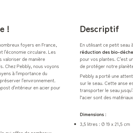
e !
Descriptif
e nombreux foyers en France,
En utilisant ce petit seau
et l'économie circulaire. Les
réduction des bio-déche
s valoriser de manière
pour vos plantes. C'est 
ifs. Chez Pebbly, nous voyons
de protéger notre planèt
oyens à l'importance du
Pebbly a porté une attent
préserver l'environnement.
sur le seau. Cette anse est
st d'intérieur en acier pour
transporter le seau jusqu
l’acier sont des matériau
Dimensions :
3,5 litres : Ø 19 x 21,5 cm
le qui offre de nombreux