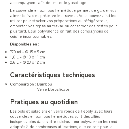
accompagnent afin de limiter le gaspillage.
Le couvercle en bambou hermétique permet de garder vos
aliments frais et préserve leur saveur. Vous pouvez ainsi les
utiliser pour stocker vos préparations au réfrigérateur,
emporter vos repas au travail ou conserver des restes pour
plus tard. Leur polyvalence en fait des compagnons de
cuisine incontournables.
Disponibles en :
770 ml - Ø 15 x 5 cm
1,6 L - Ø 19 x 11 cm
2,6 L - Ø 23 x 12 cm
Caractéristiques techniques
Composition :
Bambou
Verre Borosilicate
Pratiques au quotidien
Les bols et saladiers en verre ronds de Pebbly avec leurs
couvercles en bambou hermétiques sont des alliés
indispensables dans votre cuisine. Leur polyvalence les rend
adaptés à de nombreuses utilisations, que ce soit pour la