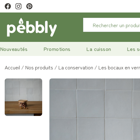
tter pour profiter de 10% de remise.
Nouveautés
Promotions
La cuisson
Les s
Accueil
Nos produits
La conservation
Les bocaux en ver