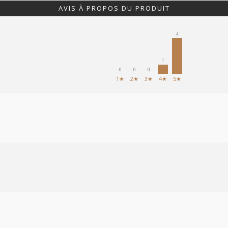
AVIS À PROPOS DU PRODUIT
4
1
0
0
0
1★
2★
3★
4★
5★