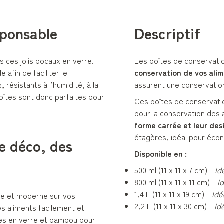
sponsable
Descriptif
 ces jolis bocaux en verre.
Les boîtes de conservati
afin de faciliter le
conservation de vos alim
résistants à l’humidité, à la
assurent une conservation
oîtes sont donc parfaites pour
Ces boîtes de conservati
pour la conservation des a
forme carrée et leur des
étagères, idéal pour écon
re déco, des
Disponible en :
500 ml (11 x 11 x 7 cm) -
Id
800 ml (11 x 11 x 11 cm) -
I
1,4 L (11 x 11 x 19 cm) -
Idé
lle et moderne sur vos
2,2 L (11 x 11 x 30 cm) -
Id
s aliments facilement et
tes en verre et bambou pour