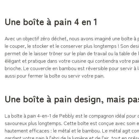
Une boîte à pain 4 en 1
Avec un objectif zéro déchet, nous avons imaginé une boîte à p
le couper, le stocker et le conserver plus longtemps ! Son des
permet de le laisser trôner sur le plan de travail ou la table de 
élégant et pratique dans votre cuisine qui contiendra votre pai
brioche. Le couvercle en bambou est réversible pour servir à l
aussi pour fermer la boîte ou servir votre pain.
Une boîte à pain design, mais pa
La boîte à pain 4-en-1 de Pebbly est le compagnon idéal pour c
savoureux plus longtemps. Cette boîte est conçue avec soin 
hautement efficaces : le métal et le bambou. Le métal agit co
gardant votre pain à l'abri de la lumière et de l'air, tout en pr