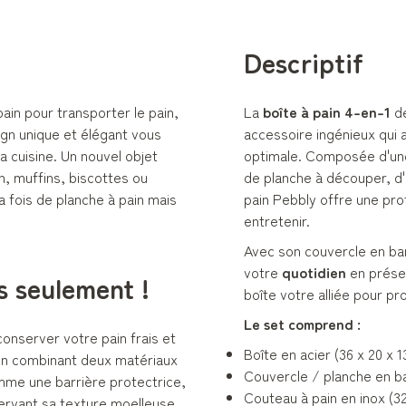
Descriptif
ain pour transporter le pain,
La
boîte à pain 4-en-1
de
ign unique et élégant vous
accessoire ingénieux qui a
la cuisine. Un nouvel objet
optimale. Composée d'u
n, muffins, biscottes ou
de planche à découper, d
a fois de planche à pain mais
pain Pebbly offre une prot
entretenir.
Avec son couvercle en ba
votre
quotidien
en préser
s seulement !
boîte votre alliée pour p
Le set comprend :
onserver votre pain frais et
Boîte en acier (36 x 20 x 
en combinant deux matériaux
Couvercle / planche en ba
mme une barrière protectrice,
Couteau à pain en inox (3
éservant sa texture moelleuse