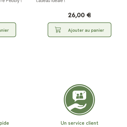
rre Pebbly !
cadeau idéale !
26,00 €
anier
Ajouter au panier
pide
Un service client