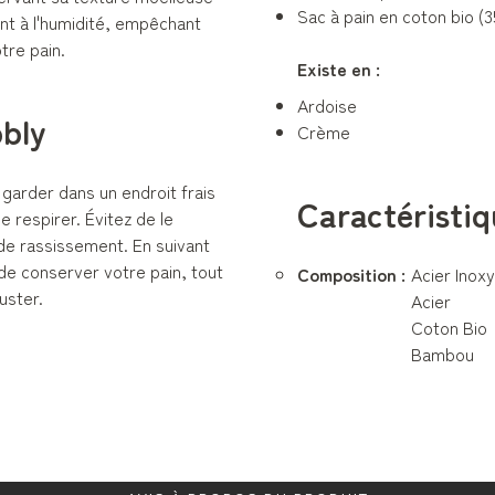
Sac à pain en coton bio (3
ant à l'humidité, empêchant
otre pain.
Existe en :
Ardoise
bbly
Crème
 garder dans un endroit frais
Caractéristiq
e respirer. Évitez de le
 de rassissement. En suivant
de conserver votre pain, tout
Composition :
Acier Inox
uster.
Acier
Coton Bio
Bambou