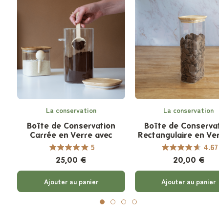
La conservation
La conservation
Boîte de Conservation
Boîte de Conserva
Carrée en Verre avec
Rectangulaire en Ver
Cuillère à Doser intégrée
Bambou
5
4.67
25,00 €
20,00 €
Ajouter au panier
Ajouter au panier